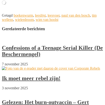
Aan
het
laden...
Getagd
boekenwurm
,
leeslijst
,
leesvoer
,
paul van den bosch
,
tim
wellens
,
wielerdroom
,
wim van hoolst
Gerelateerde berichten
Confessions of a Teenage Serial Killer (De
Beschermengel)
7 november 2025
Ik moet meer rebel zijn!
3 november 2025
Gelezen: Het burn-outvaccin – Gert