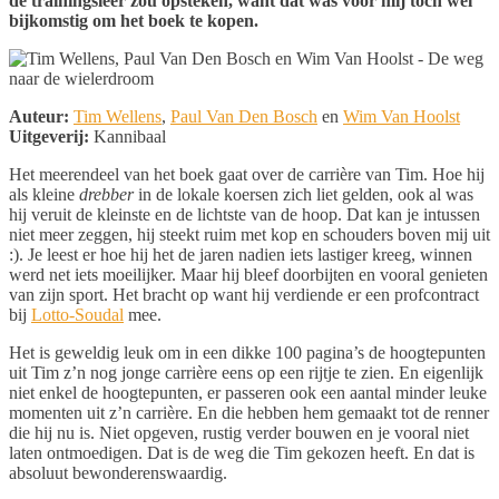
de trainingsleer zou opsteken, want dat was voor mij toch wel
bijkomstig om het boek te kopen.
Auteur:
Tim Wellens
,
Paul Van Den Bosch
en
Wim Van Hoolst
Uitgeverij:
Kannibaal
Het meerendeel van het boek gaat over de carrière van Tim. Hoe hij
als kleine
drebber
in de lokale koersen zich liet gelden, ook al was
hij veruit de kleinste en de lichtste van de hoop. Dat kan je intussen
niet meer zeggen, hij steekt ruim met kop en schouders boven mij uit
:). Je leest er hoe hij het de jaren nadien iets lastiger kreeg, winnen
werd net iets moeilijker. Maar hij bleef doorbijten en vooral genieten
van zijn sport. Het bracht op want hij verdiende er een profcontract
bij
Lotto-Soudal
mee.
Het is geweldig leuk om in een dikke 100 pagina’s de hoogtepunten
uit Tim z’n nog jonge carrière eens op een rijtje te zien. En eigenlijk
niet enkel de hoogtepunten, er passeren ook een aantal minder leuke
momenten uit z’n carrière. En die hebben hem gemaakt tot de renner
die hij nu is. Niet opgeven, rustig verder bouwen en je vooral niet
laten ontmoedigen. Dat is de weg die Tim gekozen heeft. En dat is
absoluut bewonderenswaardig.