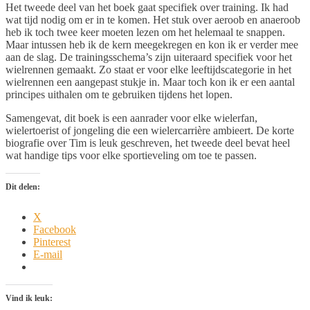
Het tweede deel van het boek gaat specifiek over training. Ik had
wat tijd nodig om er in te komen. Het stuk over aeroob en anaeroob
heb ik toch twee keer moeten lezen om het helemaal te snappen.
Maar intussen heb ik de kern meegekregen en kon ik er verder mee
aan de slag. De trainingsschema’s zijn uiteraard specifiek voor het
wielrennen gemaakt. Zo staat er voor elke leeftijdscategorie in het
wielrennen een aangepast stukje in. Maar toch kon ik er een aantal
principes uithalen om te gebruiken tijdens het lopen.
Samengevat, dit boek is een aanrader voor elke wielerfan,
wielertoerist of jongeling die een wielercarrière ambieert. De korte
biografie over Tim is leuk geschreven, het tweede deel bevat heel
wat handige tips voor elke sportieveling om toe te passen.
Dit delen:
X
Facebook
Pinterest
E-mail
Vind ik leuk: