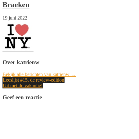
Braeken
19 juni 2022
Over katrienw
Bekijk alle berichten van katrienw →
Bericht
Leeslijst #15, de review-edition
Uit met de vakantie!
navigatie
Geef een reactie