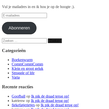
Vul je mailadres in en ik hou je op de hoogte ;).
E-
mailadres
Abonneren
Zoeken
naar:
Categorieën
Boekenwurm
CommCommComm
Klein en groot geluk
Struggle of life
Varia
Recente reacties
Goofball
op
Ik pik de draad terug op!
katrienw
op
Ik pik de draad terug op!
fiekefatjerietjes
op
Ik pik de draad terug op!