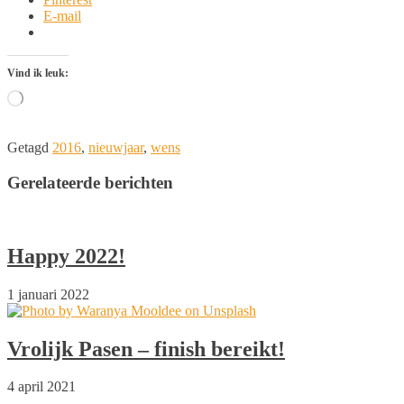
E-mail
Vind ik leuk:
Aan
het
laden...
Getagd
2016
,
nieuwjaar
,
wens
Gerelateerde berichten
Happy 2022!
1 januari 2022
Vrolijk Pasen – finish bereikt!
4 april 2021