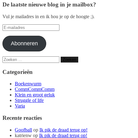
De laatste nieuwe blog in je mailbox?
Vul je mailadres in en ik hou je op de hoogte ;).
E-
mailadres
Abonneren
Zoeken
naar:
Categorieën
Boekenwurm
CommCommComm
Klein en groot geluk
Struggle of life
Varia
Recente reacties
Goofball
op
Ik pik de draad terug op!
katrienw
op
Ik pik de draad terug op!