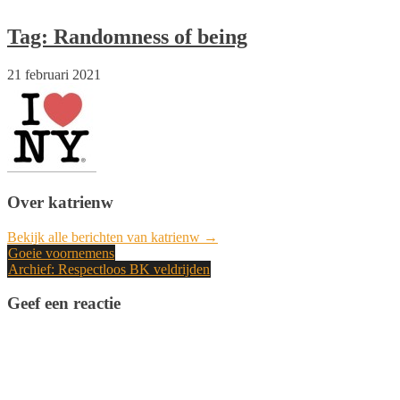
Tag: Randomness of being
21 februari 2021
Over katrienw
Bekijk alle berichten van katrienw →
Bericht
Goeie voornemens
Archief: Respectloos BK veldrijden
navigatie
Geef een reactie